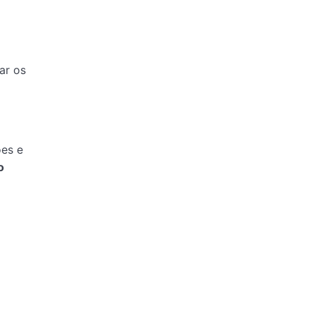
ar os
ões e
o