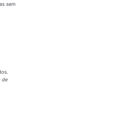
das sem
dos.
 de